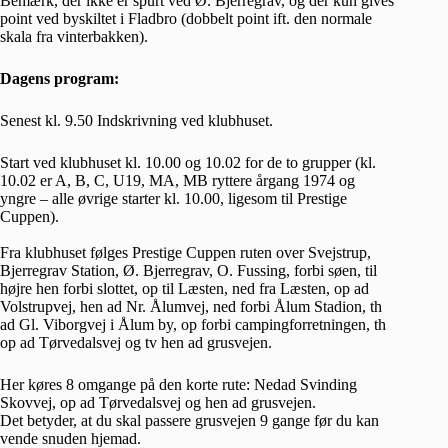
Bemærk, der ikke er spurt ved Ø. Bjerregrav, og der kun gives
point ved byskiltet i Fladbro (dobbelt point ift. den normale
skala fra vinterbakken).
Dagens program:
Senest kl. 9.50 Indskrivning ved klubhuset.
Start ved klubhuset kl. 10.00 og 10.02 for de to grupper (kl.
10.02 er A, B, C, U19, MA, MB ryttere årgang 1974 og
yngre – alle øvrige starter kl. 10.00, ligesom til Prestige
Cuppen).
Fra klubhuset følges Prestige Cuppen ruten over Svejstrup,
Bjerregrav Station, Ø. Bjerregrav, O. Fussing, forbi søen, til
højre hen forbi slottet, op til Læsten, ned fra Læsten, op ad
Volstrupvej, hen ad Nr. Ålumvej, ned forbi Ålum Stadion, th
ad Gl. Viborgvej i Ålum by, op forbi campingforretningen, th
op ad Tørvedalsvej og tv hen ad grusvejen.
Her køres 8 omgange på den korte rute: Nedad Svinding
Skovvej, op ad Tørvedalsvej og hen ad grusvejen.
Det betyder, at du skal passere grusvejen 9 gange før du kan
vende snuden hjemad.