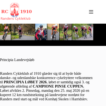
Fortsæt
til
indhold
Principia Landevejsløb
Randers Cykleklub af 1910 glæder sig til at byde både
danske- og udenlandske konkurrence cykelryttere velkommen
til
PRINCIPIA LØBET 2026
, løbet er samtidig også 3. og
afgørende afdeling af
CAMPIONE PINSE CUPPEN.
Løbet afvikles 2. Pinsedag, mandag den 25. maj 2026 på en
kuperet 12 km rundstrækning på landevejene nordøst for
Randers med start og mål ved Korshøj Skolen i Harridslev.