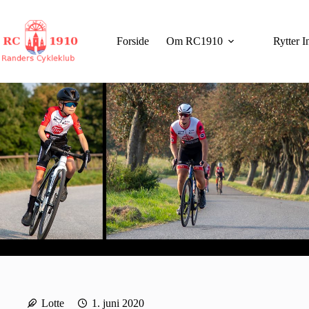
Fortsæt
til
indhold
Forside
Om RC1910
Rytter I
Lotte
1. juni 2020