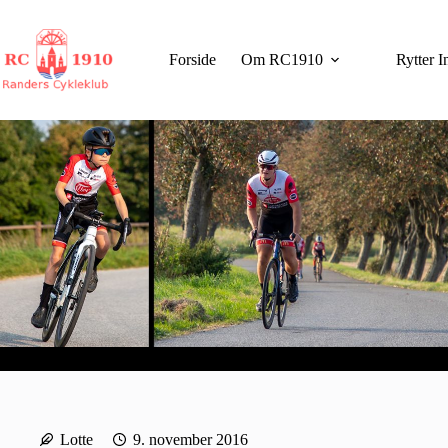
Fortsæt
til
indhold
Forside
Om RC1910
Rytter I
Lotte
9. november 2016