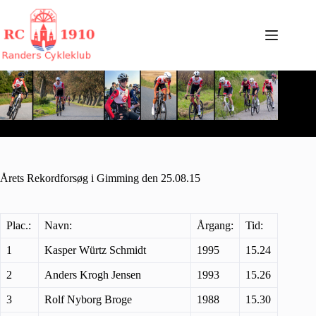
Fortsæt
til
indhold
Årets Rekordforsøg i Gimming den 25.08.15
Plac.:
Navn:
Årgang:
Tid:
1
Kasper Würtz Schmidt
1995
15.24
2
Anders Krogh Jensen
1993
15.26
3
Rolf Nyborg Broge
1988
15.30