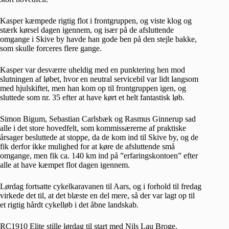
Kasper kæmpede rigtig flot i frontgruppen, og viste klog og
stærk kørsel dagen igennem, og især på de afsluttende
omgange i Skive by havde han gode ben på den stejle bakke,
som skulle forceres flere gange.
Kasper var desværre uheldig med en punktering hen mod
slutningen af løbet, hvor en neutral servicebil var lidt langsom
med hjulskiftet, men han kom op til frontgruppen igen, og
sluttede som nr. 35 efter at have kørt et helt fantastisk løb.
Simon Bigum, Sebastian Carlsbæk og Rasmus Ginnerup sad
alle i det store hovedfelt, som kommissærerne af praktiske
årsager besluttede at stoppe, da de kom ind til Skive by, og de
fik derfor ikke mulighed for at køre de afsluttende små
omgange, men fik ca. 140 km ind på ”erfaringskontoen” efter
alle at have kæmpet flot dagen igennem.
Lørdag fortsatte cykelkaravanen til Aars, og i forhold til fredag
virkede det til, at det blæste en del mere, så der var lagt op til
et rigtig hårdt cykelløb i det åbne landskab.
RC1910 Elite stille lørdag til start med Nils Lau Broge,