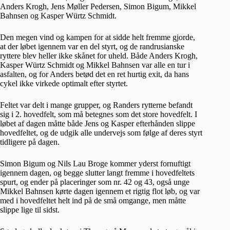
Anders Krogh, Jens Møller Pedersen, Simon Bigum, Mikkel
Bahnsen og Kasper Würtz Schmidt.
Den megen vind og kampen for at sidde helt fremme gjorde,
at der løbet igennem var en del styrt, og de randrusianske
ryttere blev heller ikke skånet for uheld. Både Anders Krogh,
Kasper Würtz Schmidt og Mikkel Bahnsen var alle en tur i
asfalten, og for Anders betød det en ret hurtig exit, da hans
cykel ikke virkede optimalt efter styrtet.
Feltet var delt i mange grupper, og Randers rytterne befandt
sig i 2. hovedfelt, som må betegnes som det store hovedfelt. I
løbet af dagen måtte både Jens og Kasper efterhånden slippe
hovedfeltet, og de udgik alle undervejs som følge af deres styrt
tidligere på dagen.
Simon Bigum og Nils Lau Broge kommer yderst fornuftigt
igennem dagen, og begge slutter langt fremme i hovedfeltets
spurt, og ender på placeringer som nr. 42 og 43, også unge
Mikkel Bahnsen kørte dagen igennem et rigtig flot løb, og var
med i hovedfeltet helt ind på de små omgange, men måtte
slippe lige til sidst.