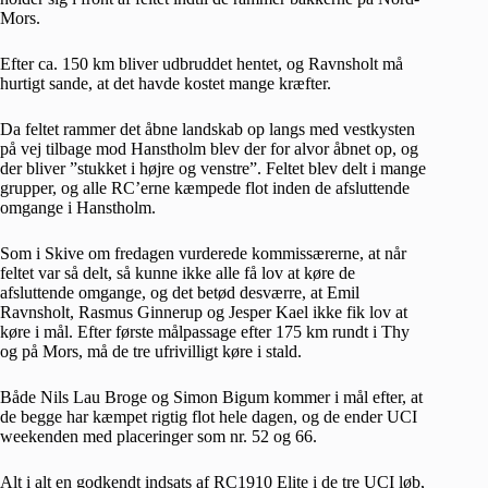
Mors.
Efter ca. 150 km bliver udbruddet hentet, og Ravnsholt må
hurtigt sande, at det havde kostet mange kræfter.
Da feltet rammer det åbne landskab op langs med vestkysten
på vej tilbage mod Hanstholm blev der for alvor åbnet op, og
der bliver ”stukket i højre og venstre”. Feltet blev delt i mange
grupper, og alle RC’erne kæmpede flot inden de afsluttende
omgange i Hanstholm.
Som i Skive om fredagen vurderede kommissærerne, at når
feltet var så delt, så kunne ikke alle få lov at køre de
afsluttende omgange, og det betød desværre, at Emil
Ravnsholt, Rasmus Ginnerup og Jesper Kael ikke fik lov at
køre i mål. Efter første målpassage efter 175 km rundt i Thy
og på Mors, må de tre ufrivilligt køre i stald.
Både Nils Lau Broge og Simon Bigum kommer i mål efter, at
de begge har kæmpet rigtig flot hele dagen, og de ender UCI
weekenden med placeringer som nr. 52 og 66.
Alt i alt en godkendt indsats af RC1910 Elite i de tre UCI løb,