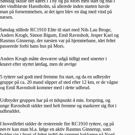
Søndag skulle der køres i Thy og på Mors med start og mål i
det vindblæste Hanstholm, så allerede inden starten havde
man på fornemmelsen, at det igen blev en dag med vind på
næsen.
Søndag stillede RC1910 Elite til start med Nils Lau Broge,
Anders Krogh, Simon Bigum, Emil Ravnsholt, Jesper Kael og
Rasmus Ginnerup, der næsten var på hjemmebane, idet feltet
passerede forbi hans hus på Mors.
Anders Krogh måtte desværre udgå tidligt med smerter i
knæet efter styrtet lørdag, men de øvrige
5 ryttere sad godt med fremme fra start, og da en udbryder
gruppe på ca. 20 mand slipper af sted efter 12 km, er de vågne
og Emil Ravnsholt kommer med i dette udbrud.
Udbryder gruppen har på et tidspunkt 4 min. forspring, og
unge Ravnsholt sidder med helt fremme og markerer sig flot i
udbruddet.
I hovedfeltet sidder de resterende fire RC1910 ryttere, og på
net-tv kan man bl.a. følge en aktiv Rasmus Ginnerup, som
holder sig i front af feltet indtil de rammer bakkerne på Nord-