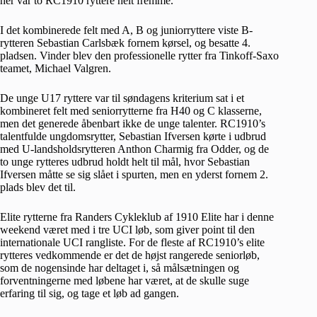
her var to RC1910 ryttere helt fremme.
I det kombinerede felt med A, B og juniorryttere viste B-
rytteren Sebastian Carlsbæk fornem kørsel, og besatte 4.
pladsen. Vinder blev den professionelle rytter fra Tinkoff-Saxo
teamet, Michael Valgren.
De unge U17 ryttere var til søndagens kriterium sat i et
kombineret felt med seniorrytterne fra H40 og C klasserne,
men det generede åbenbart ikke de unge talenter. RC1910’s
talentfulde ungdomsrytter, Sebastian Ifversen kørte i udbrud
med U-landsholdsrytteren Anthon Charmig fra Odder, og de
to unge rytteres udbrud holdt helt til mål, hvor Sebastian
Ifversen måtte se sig slået i spurten, men en yderst fornem 2.
plads blev det til.
Elite rytterne fra Randers Cykleklub af 1910 Elite har i denne
weekend været med i tre UCI løb, som giver point til den
internationale UCI rangliste. For de fleste af RC1910’s elite
rytteres vedkommende er det de højst rangerede seniorløb,
som de nogensinde har deltaget i, så målsætningen og
forventningerne med løbene har været, at de skulle suge
erfaring til sig, og tage et løb ad gangen.