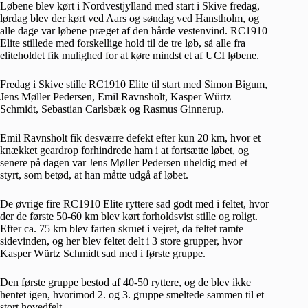
Løbene blev kørt i Nordvestjylland med start i Skive fredag,
lørdag blev der kørt ved Aars og søndag ved Hanstholm, og
alle dage var løbene præget af den hårde vestenvind. RC1910
Elite stillede med forskellige hold til de tre løb, så alle fra
eliteholdet fik mulighed for at køre mindst et af UCI løbene.
Fredag i Skive stille RC1910 Elite til start med Simon Bigum,
Jens Møller Pedersen, Emil Ravnsholt, Kasper Würtz
Schmidt, Sebastian Carlsbæk og Rasmus Ginnerup.
Emil Ravnsholt fik desværre defekt efter kun 20 km, hvor et
knækket geardrop forhindrede ham i at fortsætte løbet, og
senere på dagen var Jens Møller Pedersen uheldig med et
styrt, som betød, at han måtte udgå af løbet.
De øvrige fire RC1910 Elite ryttere sad godt med i feltet, hvor
der de første 50-60 km blev kørt forholdsvist stille og roligt.
Efter ca. 75 km blev farten skruet i vejret, da feltet ramte
sidevinden, og her blev feltet delt i 3 store grupper, hvor
Kasper Würtz Schmidt sad med i første gruppe.
Den første gruppe bestod af 40-50 ryttere, og de blev ikke
hentet igen, hvorimod 2. og 3. gruppe smeltede sammen til et
stort hovedfelt.