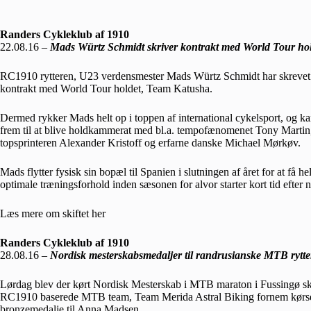
Randers Cykleklub af 1910
22.08.16 –
Mads Würtz Schmidt skriver kontrakt med World Tour ho
RC1910 rytteren, U23 verdensmester Mads Würtz Schmidt har skrevet 
kontrakt med World Tour holdet, Team Katusha.
Dermed rykker Mads helt op i toppen af international cykelsport, og ka
frem til at blive holdkammerat med bl.a. tempofænomenet Tony Martin
topsprinteren Alexander Kristoff og erfarne danske Michael Mørkøv.
Mads flytter fysisk sin bopæl til Spanien i slutningen af året for at få hel
optimale træningsforhold inden sæsonen for alvor starter kort tid efter n
Læs mere om skiftet
her
Randers Cykleklub af 1910
28.08.16 –
Nordisk mesterskabsmedaljer til randrusianske MTB rytte
Lørdag blev der kørt Nordisk Mesterskab i MTB maraton i Fussingø sko
RC1910 baserede MTB team, Team Merida Astral Biking fornem kørsel,
bronzemedalje til Anna Madsen.