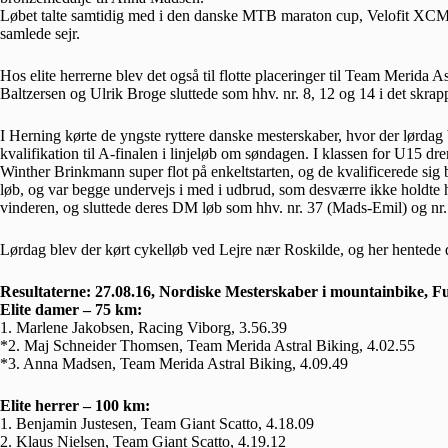
Løbet talte samtidig med i den danske MTB maraton cup, Velofit XCM
samlede sejr.
Hos elite herrerne blev det også til flotte placeringer til Team Merid
Baltzersen og Ulrik Broge sluttede som hhv. nr. 8, 12 og 14 i det skrapp
I Herning kørte de yngste ryttere danske mesterskaber, hvor der lørdag b
kvalifikation til A-finalen i linjeløb om søndagen. I klassen for U15
Winther Brinkmann super flot på enkeltstarten, og de kvalificerede sig 
løb, og var begge undervejs i med i udbrud, som desværre ikke holdte
vinderen, og sluttede deres DM løb som hhv. nr. 37 (Mads-Emil) og nr. 
Lørdag blev der kørt cykelløb ved Lejre nær Roskilde, og her hentede de
Resultaterne: 27.08.16, Nordiske Mesterskaber i mountainbike, Fu
Elite damer – 75 km:
1. Marlene Jakobsen, Racing Viborg, 3.56.39
*2. Maj Schneider Thomsen, Team Merida Astral Biking, 4.02.55
*3. Anna Madsen, Team Merida Astral Biking, 4.09.49
Elite herrer – 100 km:
1. Benjamin Justesen, Team Giant Scatto, 4.18.09
2. Klaus Nielsen, Team Giant Scatto, 4.19.12