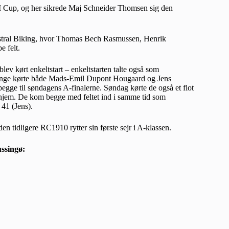
 Cup, og her sikrede Maj Schneider Thomsen sig den
a Astral Biking, hvor Thomas Bech Rasmussen, Henrik
e felt.
lev kørt enkeltstart – enkeltstarten talte også som
 drenge kørte både Mads-Emil Dupont Hougaard og Jens
begge til søndagens A-finalerne. Søndag kørte de også et flot
 hjem. De kom begge med feltet ind i samme tid som
41 (Jens).
n tidligere RC1910 rytter sin første sejr i A-klassen.
ssingø: