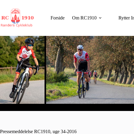
Fortsæt
til
indhold
Forside
Om RC1910
Rytter I
Pressemeddelelse RC1910, uge 34-2016