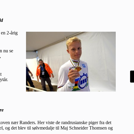
ld
en 2-årig
n nu se
,
t
ytår.
re
ven nær Randers. Her viste de randrusianske piger fra det
 og det blev til sølvmedalje til Maj Schneider Thomsen og