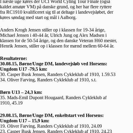
I næste uge køres der UCI World Cyling Tour Finale (også
kaldet amatør VM) på danske grund, og her har flere ryttere
fra RC1910 kvalificeret sig til at deltage i landevejsløbet, der
køres søndag med start og mål i Aalborg.
Anders Krogh Jensen stiller op i klassen for 19-34 årige,
Michael Jensen i 40-44 år, Ulrich Jung og Alex Madsen i
klassen for de 50-54 årige, og den danske Veteran H60 mester,
Henrik Jensen, stiller op i klassen for mænd mellem 60-64 år.
Resultaterne:
30.08.15, Børne/Unge DM, landevejsløb ved Horsens:
Ungdom U17 -79,5 km:
30. Casper Busk Jensen, Randers Cykleklub af 1910, 1.59.53
34. Oliver Farving, Randers Cykleklub af 1910, s.t.
Børn U13 – 24,3 km:
35. Mads-Emil Dupont Hougaard, Randers Cykleklub af
1910, 45.19
29.08.15, Børne/Unge DM, enkeltstart ved Horsens:
Ungdom U17 – 15,9 km:
19. Oliver Farving, Randers Cykleklub af 1910, 24.09
23. Casper Busk Jensen, Randers Cykleklub af 1910, 24.23