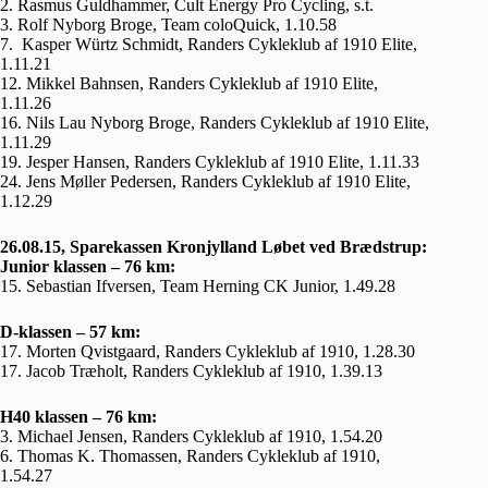
2. Rasmus Guldhammer, Cult Energy Pro Cycling, s.t.
3. Rolf Nyborg Broge, Team coloQuick, 1.10.58
7. Kasper Würtz Schmidt, Randers Cykleklub af 1910 Elite,
1.11.21
12. Mikkel Bahnsen, Randers Cykleklub af 1910 Elite,
1.11.26
16. Nils Lau Nyborg Broge, Randers Cykleklub af 1910 Elite,
1.11.29
19. Jesper Hansen, Randers Cykleklub af 1910 Elite, 1.11.33
24. Jens Møller Pedersen, Randers Cykleklub af 1910 Elite,
1.12.29
26.08.15, Sparekassen Kronjylland Løbet ved Brædstrup:
Junior klassen – 76 km:
15. Sebastian Ifversen, Team Herning CK Junior, 1.49.28
D-klassen – 57 km:
17. Morten Qvistgaard, Randers Cykleklub af 1910, 1.28.30
17. Jacob Træholt, Randers Cykleklub af 1910, 1.39.13
H40 klassen – 76 km:
3. Michael Jensen, Randers Cykleklub af 1910, 1.54.20
6. Thomas K. Thomassen, Randers Cykleklub af 1910,
1.54.27