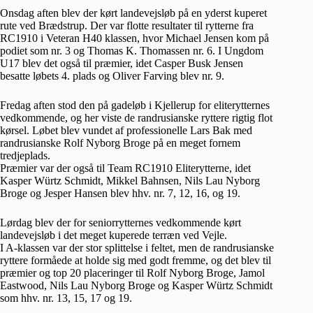
Onsdag aften blev der kørt landevejsløb på en yderst kuperet
rute ved Brædstrup. Der var flotte resultater til rytterne fra
RC1910 i Veteran H40 klassen, hvor Michael Jensen kom på
podiet som nr. 3 og Thomas K. Thomassen nr. 6. I Ungdom
U17 blev det også til præmier, idet Casper Busk Jensen
besatte løbets 4. plads og Oliver Farving blev nr. 9.
Fredag aften stod den på gadeløb i Kjellerup for eliterytternes
vedkommende, og her viste de randrusianske ryttere rigtig flot
kørsel. Løbet blev vundet af professionelle Lars Bak med
randrusianske Rolf Nyborg Broge på en meget fornem
tredjeplads.
Præmier var der også til Team RC1910 Eliterytterne, idet
Kasper Würtz Schmidt, Mikkel Bahnsen, Nils Lau Nyborg
Broge og Jesper Hansen blev hhv. nr. 7, 12, 16, og 19.
Lørdag blev der for seniorrytternes vedkommende kørt
landevejsløb i det meget kuperede terræn ved Vejle.
I A-klassen var der stor splittelse i feltet, men de randrusianske
ryttere formåede at holde sig med godt fremme, og det blev til
præmier og top 20 placeringer til Rolf Nyborg Broge, Jamol
Eastwood, Nils Lau Nyborg Broge og Kasper Würtz Schmidt
som hhv. nr. 13, 15, 17 og 19.