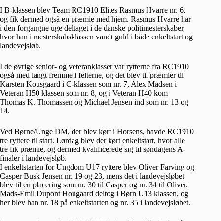
I B-klassen blev Team RC1910 Elites Rasmus Hvarre nr. 6,
og fik dermed også en præmie med hjem. Rasmus Hvarre har
i den forgangne uge deltaget i de danske politimesterskaber,
hvor han i mesterskabsklassen vandt guld i både enkeltstart og
landevejsløb.
I de øvrige senior- og veteranklasser var rytterne fra RC1910
også med langt fremme i felterne, og det blev til præmier til
Karsten Kousgaard i C-klassen som nr. 7, Alex Madsen i
Veteran H50 klassen som nr. 8, og i Veteran H40 kom
Thomas K. Thomassen og Michael Jensen ind som nr. 13 og
14.
Ved Børne/Unge DM, der blev kørt i Horsens, havde RC1910
tre ryttere til start. Lørdag blev der kørt enkeltstart, hvor alle
tre fik præmie, og dermed kvalificerede sig til søndagens A-
finaler i landevejsløb.
I enkeltstarten for Ungdom U17 ryttere blev Oliver Farving og
Casper Busk Jensen nr. 19 og 23, mens det i landevejsløbet
blev til en placering som nr. 30 til Casper og nr. 34 til Oliver.
Mads-Emil Dupont Hougaard deltog i Børn U13 klassen, og
her blev han nr. 18 på enkeltstarten og nr. 35 i landevejsløbet.