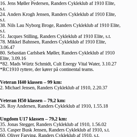
16. Jens Møller Pedersen, Randers Cykleklub af 1910 Elite,
s.t.
24. Anders Krogh Jensen, Randers Cykleklub af 1910 Elite,
s.t.
38. Nils Lau Nyborg Broge, Randers Cykleklub af 1910 Elite,
s.t.
51. Jacques Stilling, Randers Cykleklub af 1910 Elite, s.t.
78. Mikkel Bahnsen, Randers Cykleklub af 1910 Elite,
3.06.47
80. Sebastian Carlsbæk Møller, Randers Cykleklub af 1910
Elite, 3.09.16
*82. Mads Würtz Schmidt, Cult Energy Vital Water, 3.10.27
*RC1910 ryttere, der kører på continental teams.
Veteran H40 klassen – 99 km:
2. Michael Jensen, Randers Cykleklub af 1910, 2.20.37
Veteran H50 klassen – 79,2 km:
26. Roy Andersen, Randers Cykleklub af 1910, 1.55.18
Ungdom U17 klassen – 79,2 km:
35. Jonas Stegger, Randers Cykleklub af 1910, 1.56.02
53. Casper Busk Jensen, Randers Cykleklub af 1910, s.t.
60. Oliver Farving, Randers Cykleklub af 1910, s.t.