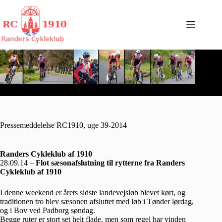
Fortsæt
til
indhold
Pressemeddelelse RC1910, uge 39-2014
Randers Cykleklub af 1910
28.09.14 –
Flot sæsonafslutning til rytterne fra Randers
Cykleklub af 1910
I denne weekend er årets sidste landevejsløb blevet kørt, og
traditionen tro blev sæsonen afsluttet med løb i Tønder lørdag,
og i Bov ved Padborg søndag.
Begge ruter er stort set helt flade, men som regel har vinden