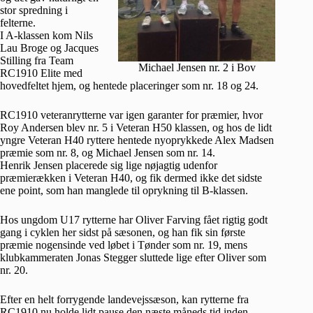
stor spredning i
felterne.
I A-klassen kom Nils
Lau Broge og Jacques
Stilling fra Team
Michael Jensen nr. 2 i Bov
RC1910 Elite med
hovedfeltet hjem, og hentede placeringer som nr. 18 og 24.
RC1910 veteranrytterne var igen garanter for præmier, hvor
Roy Andersen blev nr. 5 i Veteran H50 klassen, og hos de lidt
yngre Veteran H40 ryttere hentede nyoprykkede Alex Madsen
præmie som nr. 8, og Michael Jensen som nr. 14.
Henrik Jensen placerede sig lige nøjagtig udenfor
præmierækken i Veteran H40, og fik dermed ikke det sidste
ene point, som han manglede til oprykning til B-klassen.
Hos ungdom U17 rytterne har Oliver Farving fået rigtig godt
gang i cyklen her sidst på sæsonen, og han fik sin første
præmie nogensinde ved løbet i Tønder som nr. 19, mens
klubkammeraten Jonas Stegger sluttede lige efter Oliver som
nr. 20.
Efter en helt forrygende landevejssæson, kan rytterne fra
RC1910 nu holde lidt pause den næste måneds tid inden