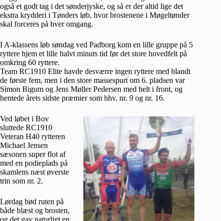
også et godt tag i det sønderjyske, og så er der altid lige det
ekstra krydderi i Tønders løb, hvor brostenene i Møgeltønder
skal forceres på hver omgang.
I A-klassens løb søndag ved Padborg kom en lille gruppe på 5
ryttere hjem et lille halvt minuts tid før det store hovedfelt på
omkring 60 ryttere.
Team RC1910 Elite havde desværre ingen ryttere med blandt
de første fem, men i den store massespurt om 6. pladsen var
Simon Bigum og Jens Møller Pedersen med helt i front, og
hentede årets sidste præmier som hhv. nr. 9 og nr. 16.
Ved løbet i Bov
sluttede RC1910
Veteran H40 rytteren
Michael Jensen
sæsonen super flot af
med en podieplads på
skamlens næst øverste
trin som nr. 2.
Lørdag bød ruten på
både blæst og brosten,
og det gav naturligt en