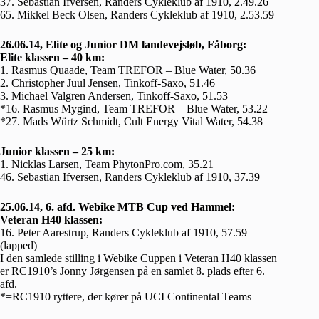
37. Sebastian Ifversen, Randers Cykleklub af 1910, 2.49.26
65. Mikkel Beck Olsen, Randers Cykleklub af 1910, 2.53.59
26.06.14, Elite og Junior DM landevejsløb, Fåborg:
Elite klassen – 40 km:
1. Rasmus Quaade, Team TREFOR – Blue Water, 50.36
2. Christopher Juul Jensen, Tinkoff-Saxo, 51.46
3. Michael Valgren Andersen, Tinkoff-Saxo, 51.53
*16. Rasmus Mygind, Team TREFOR – Blue Water, 53.22
*27. Mads Würtz Schmidt, Cult Energy Vital Water, 54.38
Junior klassen – 25 km:
1. Nicklas Larsen, Team PhytonPro.com, 35.21
46. Sebastian Ifversen, Randers Cykleklub af 1910, 37.39
25.06.14, 6. afd. Webike MTB Cup ved Hammel:
Veteran H40 klassen:
16. Peter Aarestrup, Randers Cykleklub af 1910, 57.59
(lapped)
I den samlede stilling i Webike Cuppen i Veteran H40 klassen
er RC1910’s Jonny Jørgensen på en samlet 8. plads efter 6.
afd.
*=RC1910 ryttere, der kører på UCI Continental Teams