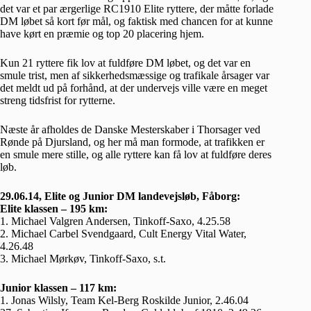
det var et par ærgerlige RC1910 Elite ryttere, der måtte forlade
DM løbet så kort før mål, og faktisk med chancen for at kunne
have kørt en præmie og top 20 placering hjem.
Kun 21 ryttere fik lov at fuldføre DM løbet, og det var en
smule trist, men af sikkerhedsmæssige og trafikale årsager var
det meldt ud på forhånd, at der undervejs ville være en meget
streng tidsfrist for rytterne.
Næste år afholdes de Danske Mesterskaber i Thorsager ved
Rønde på Djursland, og her må man formode, at trafikken er
en smule mere stille, og alle ryttere kan få lov at fuldføre deres
løb.
29.06.14, Elite og Junior DM landevejsløb, Fåborg:
Elite klassen – 195 km:
1. Michael Valgren Andersen, Tinkoff-Saxo, 4.25.58
2. Michael Carbel Svendgaard, Cult Energy Vital Water,
4.26.48
3. Michael Mørkøv, Tinkoff-Saxo, s.t.
Junior klassen – 117 km:
1. Jonas Wilsly, Team Kel-Berg Roskilde Junior, 2.46.04