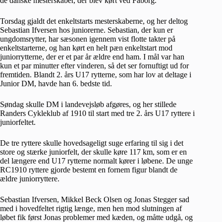
de danske mesterskaber, der blev kørt ved Fåborg.
Torsdag gjaldt det enkeltstarts mesterskaberne, og her deltog
Sebastian Ifversen hos juniorerne. Sebastian, der kun er
ungdomsrytter, har sæsonen igennem vist flotte takter på
enkeltstarterne, og han kørt en helt pæn enkeltstart mod
juniorrytterne, der er et par år ældre end ham. I mål var han
kun et par minutter efter vinderen, så det ser fornuftigt ud for
fremtiden. Blandt 2. års U17 rytterne, som har lov at deltage i
Junior DM, havde han 6. bedste tid.
Søndag skulle DM i landevejsløb afgøres, og her stillede
Randers Cykleklub af 1910 til start med tre 2. års U17 ryttere i
juniorfeltet.
De tre ryttere skulle hovedsageligt suge erfaring til sig i det
store og stærke juniorfelt, der skulle køre 117 km, som er en
del længere end U17 rytterne normalt kører i løbene. De unge
RC1910 ryttere gjorde bestemt en fornem figur blandt de
ældre juniorryttere.
Sebastian Ifversen, Mikkel Beck Olsen og Jonas Stegger sad
med i hovedfeltet rigtig længe, men hen mod slutningen af
løbet fik først Jonas problemer med kæden, og måtte udgå, og