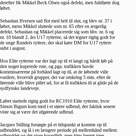
derefter fik Mikkel Beck Olsen også defekt, men fuldførte dog
løbet.
Sebastian Ifversen sad flot med helt til slut, og blev nr. 37 i
løbet, mens Mikkel sluttede som nr. 65 efter en ærgerlig
defekt. Sebastian og Mikkel placerede sig som hhv. nr. 6 og
nr. 10 blandt 2. års U17 rytterne, så det tegner rigtig godt for
de unge Randers ryttere, der skal køre DM for U17 ryttere
sidst i august.
Hos Elite rytterne var der lagt op til et langt og hårdt løb på
den noget kuperede rute, og pga. trafikken havde
kommissærerne på forhånd lagt op til, at de løbende ville
vurdere, hvorvidt grupper, der var omkring 5 min. efter de
førende ville blive pillet ud, for at få trafikken til at glide på de
sydfynske landeveje.
Løbet startede rigtig godt for RC1910 Elite rytterne, hvor
Simon Bigum kom med i et større udbrud, der faktisk senere
viste sig at være det afgørende udbrud.
Jacques Stilling forsøgte på et tidspunkt at komme op til
udbruddet, og lå i en længere periode på mellemhånd mellem
udbruddet og det store hovedfelt, men blev hentet igen.