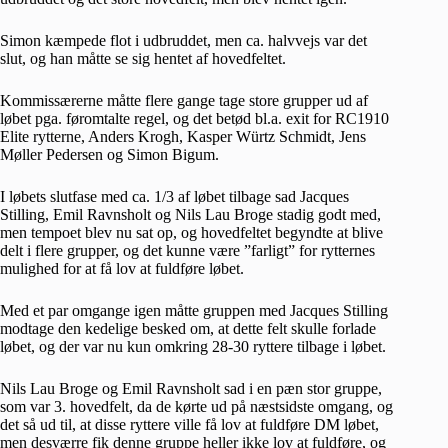
Simon kæmpede flot i udbruddet, men ca. halvvejs var det
slut, og han måtte se sig hentet af hovedfeltet.
Kommissærerne måtte flere gange tage store grupper ud af
løbet pga. føromtalte regel, og det betød bl.a. exit for RC1910
Elite rytterne, Anders Krogh, Kasper Würtz Schmidt, Jens
Møller Pedersen og Simon Bigum.
I løbets slutfase med ca. 1/3 af løbet tilbage sad Jacques
Stilling, Emil Ravnsholt og Nils Lau Broge stadig godt med,
men tempoet blev nu sat op, og hovedfeltet begyndte at blive
delt i flere grupper, og det kunne være ”farligt” for rytternes
mulighed for at få lov at fuldføre løbet.
Med et par omgange igen måtte gruppen med Jacques Stilling
modtage den kedelige besked om, at dette felt skulle forlade
løbet, og der var nu kun omkring 28-30 ryttere tilbage i løbet.
Nils Lau Broge og Emil Ravnsholt sad i en pæn stor gruppe,
som var 3. hovedfelt, da de kørte ud på næstsidste omgang, og
det så ud til, at disse ryttere ville få lov at fuldføre DM løbet,
men desværre fik denne gruppe heller ikke lov at fuldføre, og