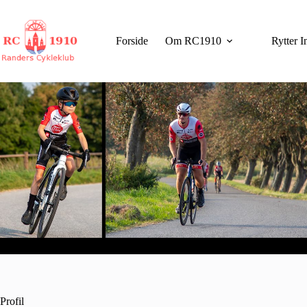
Fortsæt
til
indhold
Forside
Om RC1910
Rytter I
Profil